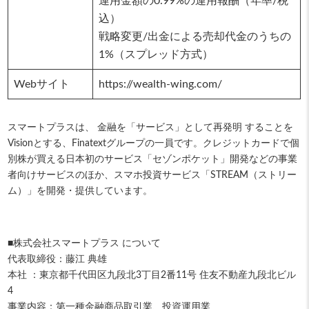
運用金額の0.99%の運用報酬（年率/税
込）
戦略変更/出金による売却代金のうちの
1%（スプレッド方式）
Webサイト
https://wealth-wing.com/
スマートプラスは、 金融を「サービス」として再発明 することを
Visionとする、Finatextグループの一員です。クレジットカードで個
別株が買える日本初のサービス「セゾンポケット」開発などの事業
者向けサービスのほか、スマホ投資サービス「STREAM（ストリー
ム）」を開発・提供しています。
■株式会社スマートプラス について
代表取締役：藤江 典雄
本社 ：東京都千代田区九段北3丁目2番11号 住友不動産九段北ビル
4
事業内容：第一種金融商品取引業、投資運用業